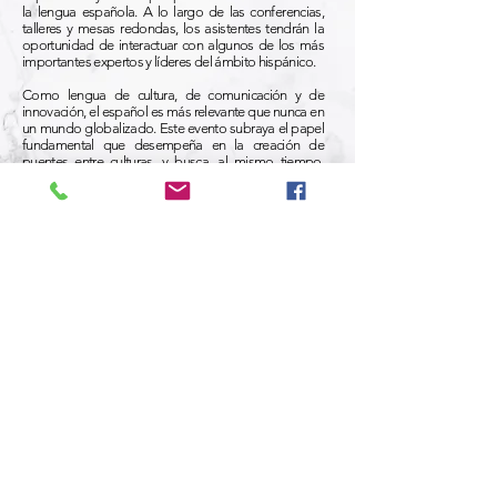
la lengua española. A lo largo de las conferencias,
talleres y mesas redondas, los asistentes tendrán la
oportunidad de interactuar con algunos de los más
importantes expertos y líderes del ámbito hispánico.
Como lengua de cultura, de comunicación y de
innovación, el español es más relevante que nunca en
un mundo globalizado. Este evento subraya el papel
fundamental que desempeña en la creación de
puentes entre culturas, y busca, al mismo tiempo,
impulsar la enseñanza del español como herramienta
de entendimiento y desarrollo en todos los
continentes.
Queremos agradecer a todos los colaboradores y
patrocinadores por su apoyo continuo, y
especialmente a los participantes, por ser los
verdaderos motores de este Congreso. Sin ustedes,
este evento no sería posible.
¡Les damos la bienvenida a este evento único y les
deseamos una experiencia inolvidable, llena de
aprendizaje, inspiración y nuevas conexiones!
¡Nos vemos en Salamanca!