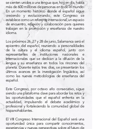
se sienten unidos a una lengua que, hoy en día, habla
más de 600 millones de personas en todo el mundo.
En un momento histórico donde el español sigue
creciendo y evolucionando, este Congreso se
establece como un referente internacional, un espacio
de encuentro, reflexión y colaboración para quienes
trabajan en la promoción y enseñanza de nuestro
idioma.
Los próximos 26, 27 y 28 de junio, Salamanca será el
epicentro del español, reuniendo a personalidades
de la cultura y el idioma español, junto con
representantes de instituciones nacionales e
internacionales que se dedican a la difusión de la
lengua y su enseñanza en todos los rincones del
planeta. Durante estos tres días, se presentarán los
últimos avances en la investigación lingüística, así
como las nuevas metodologías de enseñanza del
español.
Este Congreso, por octavo año consecutivo, sigue
siendo una plataforma clave para abordar los retos y
las oportunidades que el español enfrenta en la
actualidad, impulsando el debate académico y
profesional y fortaleciendo la comunidad global de
hispanohablantes.
El VIII Congreso Internacional del Español será una
oportunidad única para compartir conocimientos,
experiencias y nuevas perspectivas sobre el futuro de