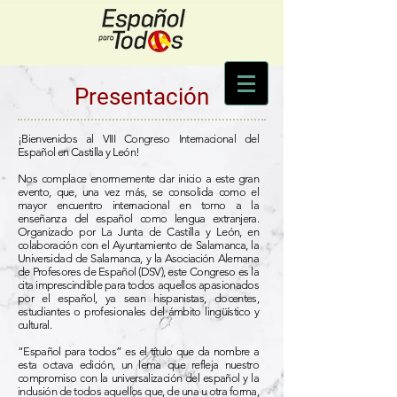
Presentación
¡Bienvenidos al VIII Congreso Internacional del
Español en Castilla y León!
Nos complace enormemente dar inicio a este gran
evento, que, una vez más, se consolida como el
mayor encuentro internacional en torno a la
enseñanza del español como lengua extranjera.
Organizado por La Junta de Castilla y León, en
colaboración con el Ayuntamiento de Salamanca, la
Universidad de Salamanca, y la Asociación Alemana
de Profesores de Español (DSV), este Congreso es la
cita imprescindible para todos aquellos apasionados
por el español, ya sean hispanistas, docentes,
estudiantes o profesionales del ámbito lingüístico y
cultural.
“Español para todos” es el título que da nombre a
esta octava edición, un lema que refleja nuestro
compromiso con la universalización del español y la
inclusión de todos aquellos que, de una u otra forma,