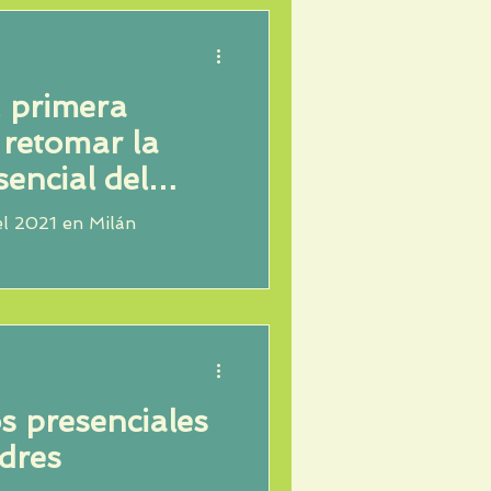
, primera
retomar la
encial del
lengua extran
el 2021 en Milán
s presenciales
dres