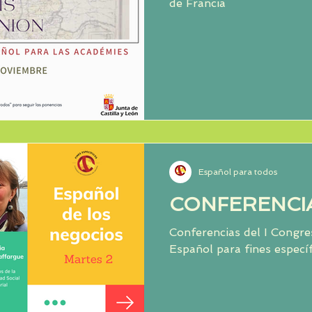
de Francia
Español para todos
CONFERENCI
Conferencias del I Congre
Español para fines especí