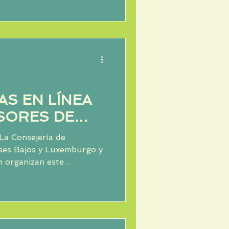
S EN LÍNEA
SORES DE
 BENELUX
La Consejería de
íses Bajos y Luxemburgo y
n organizan este...