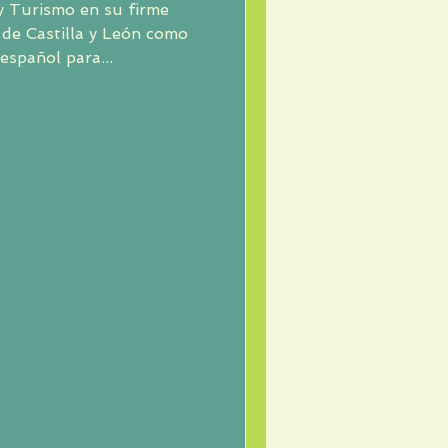
o
español para...