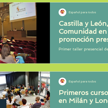
Español para todos
Castilla y León
Comunidad en 
promoción pres
español como 
Primer taller presencial d
Español para todos
Primeros curso
en Milán y Lon