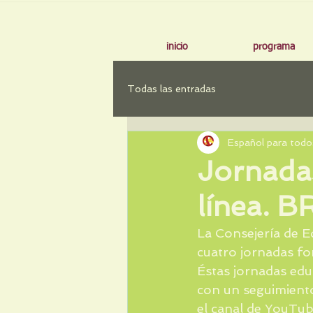
inicio
programa
Todas las entradas
Español para todo
Jornadas
línea. B
La Consejería de Ed
cuatro jornadas fo
Éstas jornadas edu
con un seguimiento
el canal de YouTu