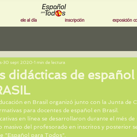
ele al día
inscripción
exposición c
s
30 sept 2020
1 min de lectura
 didácticas de español
RASIL
ucación en Brasil organizó junto con la Junta de Ca
rmativas para docentes de español en Brasil. 
cativas en línea se desarrollaron durante el més de
 masivo del profesorado en inscritos y posterior s
be "Español para Todos".