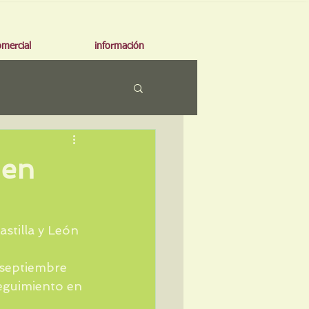
omercial
información
 en
stilla y León 
 septiembre 
eguimiento en 