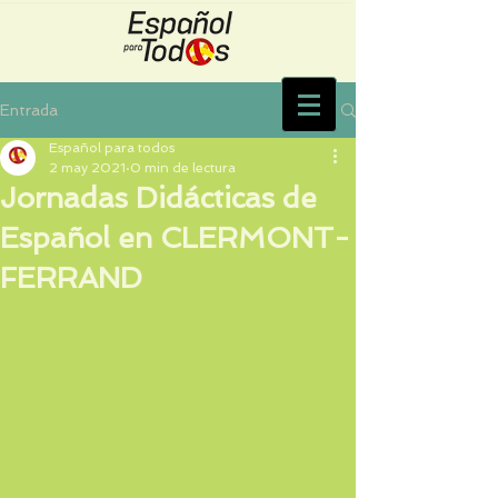
Entrada
Español para todos
2 may 2021
0 min de lectura
Jornadas Didácticas de
Español en CLERMONT-
FERRAND